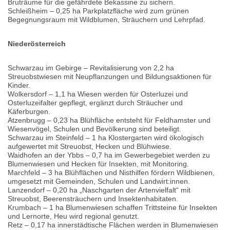
Bruträume für die gefährdete Bekassine zu sichern.
Schleißheim – 0,25 ha Parkplatzfläche wird zum grünen
Begegnungsraum mit Wildblumen, Sträuchern und Lehrpfad.
Niederösterreich
Schwarzau im Gebirge – Revitalisierung von 2,2 ha
Streuobstwiesen mit Neupflanzungen und Bildungsaktionen für
Kinder.
Wolkersdorf – 1,1 ha Wiesen werden für Osterluzei und
Osterluzeifalter gepflegt, ergänzt durch Sträucher und
Käferburgen.
Atzenbrugg – 0,23 ha Blühfläche entsteht für Feldhamster und
Wiesenvögel, Schulen und Bevölkerung sind beteiligt.
Schwarzau im Steinfeld – 1 ha Klostergarten wird ökologisch
aufgewertet mit Streuobst, Hecken und Blühwiese.
Waidhofen an der Ybbs – 0,7 ha im Gewerbegebiet werden zu
Blumenwiesen und Hecken für Insekten, mit Monitoring.
Marchfeld – 3 ha Blühflächen und Nisthilfen fördern Wildbienen,
umgesetzt mit Gemeinden, Schulen und Landwirt:innen.
Lanzendorf – 0,20 ha „Naschgarten der Artenvielfalt“ mit
Streuobst, Beerensträuchern und Insektenhabitaten.
Krumbach – 1 ha Blumenwiesen schaffen Trittsteine für Insekten
und Lernorte, Heu wird regional genutzt.
Retz – 0,17 ha innerstädtische Flächen werden in Blumenwiesen