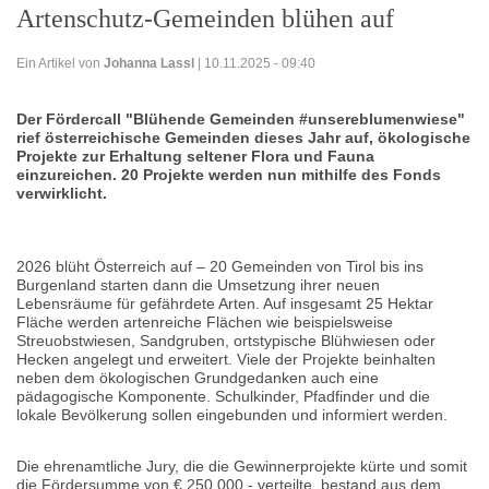
Artenschutz-Gemeinden blühen auf
Ein Artikel von
Johanna Lassl
| 10.11.2025 - 09:40
Der Fördercall "Blühende Gemeinden #unsereblumenwiese"
rief österreichische Gemeinden dieses Jahr auf, ökologische
Projekte zur Erhaltung seltener Flora und Fauna
einzureichen. 20 Projekte werden nun mithilfe des Fonds
verwirklicht.
2026 blüht Österreich auf – 20 Gemeinden von Tirol bis ins
Burgenland starten dann die Umsetzung ihrer neuen
Lebensräume für gefährdete Arten. Auf insgesamt 25 Hektar
Fläche werden artenreiche Flächen wie beispielsweise
Streuobstwiesen, Sandgruben, ortstypische Blühwiesen oder
Hecken angelegt und erweitert. Viele der Projekte beinhalten
neben dem ökologischen Grundgedanken auch eine
pädagogische Komponente. Schulkinder, Pfadfinder und die
lokale Bevölkerung sollen eingebunden und informiert werden.
Die ehrenamtliche Jury, die die Gewinnerprojekte kürte und somit
die Fördersumme von € 250.000,- verteilte, bestand aus dem